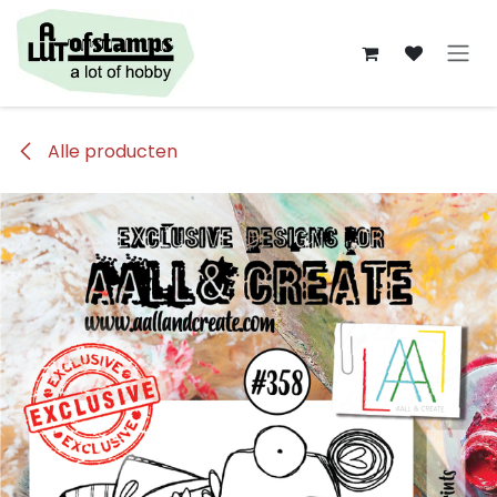
Overslaan naar inhoud
Alle producten