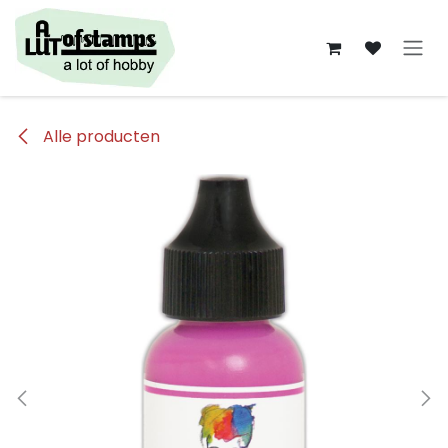
Overslaan naar inhoud
Alle producten