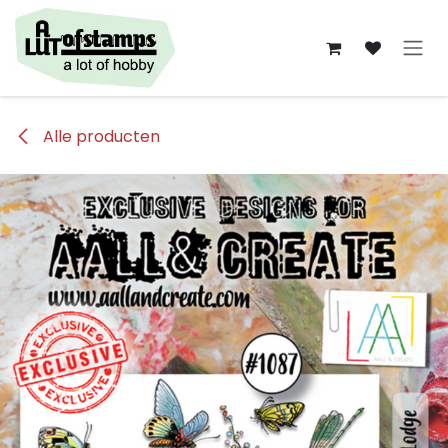
Overslaan naar inhoud
Alle producten