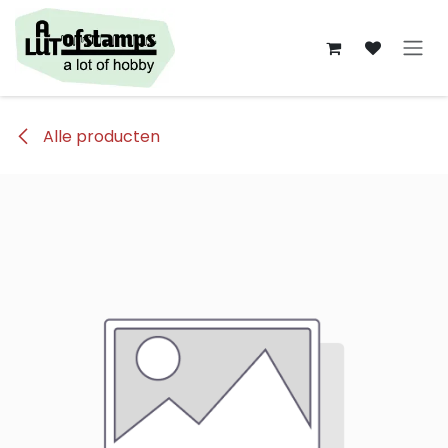
Overslaan naar inhoud
Alle producten