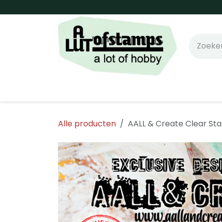
Overslaan naar inhoud
Home
Shop online!
Stempels
Snijm
Alle producten
AALL & Create Clear St