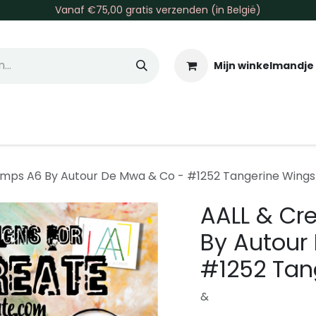
Vanaf €75,00 gratis verzenden (in België)
Mijn winkelmandje
allen & Co
Basis & Tools
Inkt & Verf
Varia
Gr
amps A6 By Autour De Mwa & Co - #1252 Tangerine Wings
AALL & Cr
By Autour
#1252 Tan
&