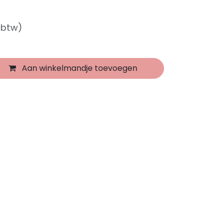
f btw)
Aan winkelmandje toevoegen