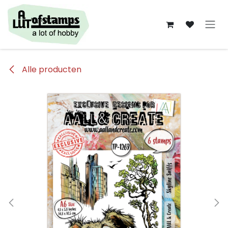
Overslaan naar inhoud
Alle producten