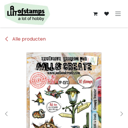
Overslaan naar inhoud
Alle producten