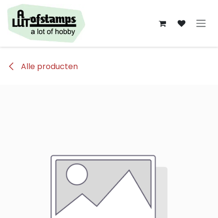
Overslaan naar inhoud
Alle producten