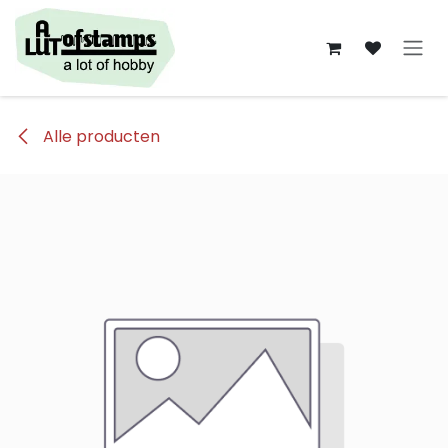
Overslaan naar inhoud
Alle producten