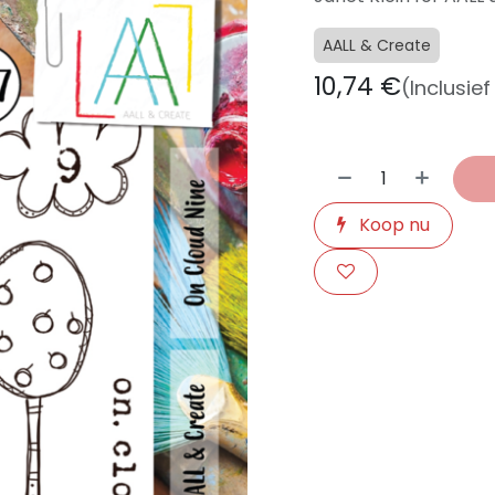
AALL & Create
10,74
€
(Inclusie
Koop nu
​