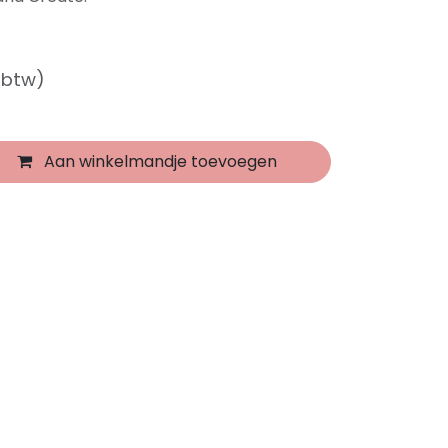
f btw)
Aan winkelmandje toevoegen