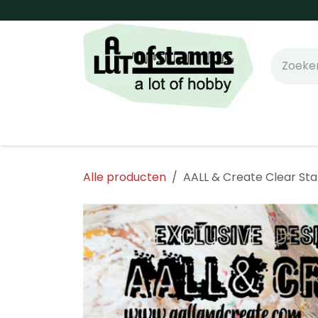
Overslaan naar inhoud
Home
Shop online!
Stempels
Snijm
Alle producten
AALL & Create Clear St