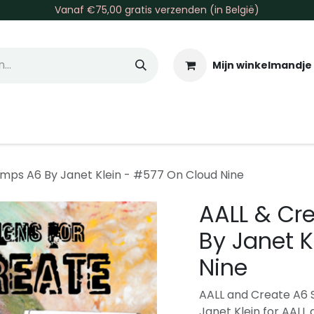
Vanaf €75,00 gratis verzenden (in België)
Mijn winkelmandje
allen & Co
Basis & Tools
Inkt & Verf
Varia
Gr
amps A6 By Janet Klein - #577 On Cloud Nine
AALL & Cr
By Janet K
Nine
AALL and Create A6 S
Janet Klein for AALL