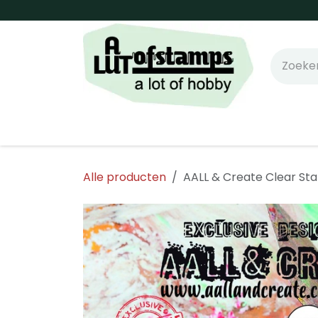
Overslaan naar inhoud
Home
Shop online!
Stempels
Snijm
Alle producten
AALL & Create Clear St