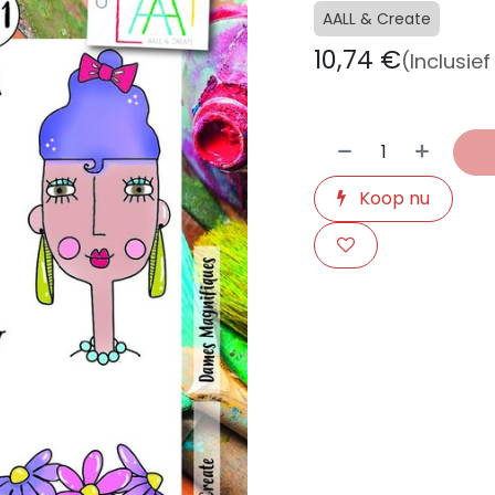
AALL & Create
10,74
€
(Inclusie
Koop nu
​