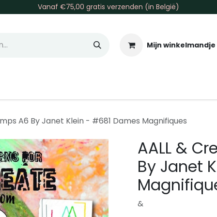
Vanaf €75,00 gratis verzenden (in België)
Mijn winkelmandje
allen & Co
Basis & Tools
Inkt & Verf
Varia
Gr
amps A6 By Janet Klein - #681 Dames Magnifiques
AALL & Cr
By Janet 
Magnifiqu
&