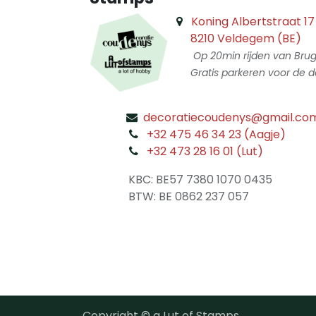
Koning Albertstraat 17
8210 Veldegem (BE)
Op 20min rijden van Bru
Gratis parkeren voor de d
decoratiecoudenys@gmail.co
​
+32 475 46 34 23 (Aagje)
+32 473 28 16 01 (Lut)
​
KBC: BE57 7380 1070 0435
​ BTW: BE 0862 237 057
Copyright © a Lut of Stamps