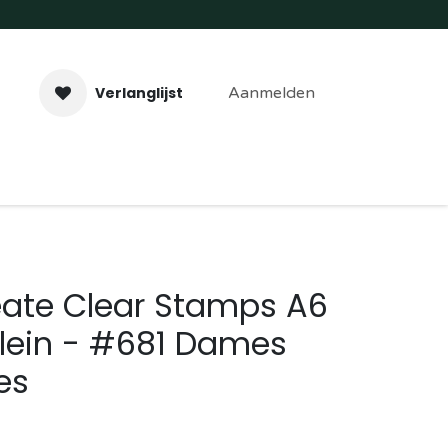
Verlanglijst
Aanmelden
aveer- & Laserwerk
Workshops
Contact
eate Clear Stamps A6
Klein - #681 Dames
es