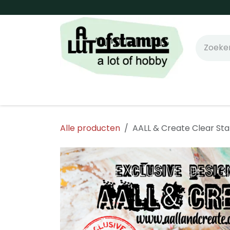
Overslaan naar inhoud
Home
Shop online!
Stempels
Snijm
Alle producten
AALL & Create Clear St