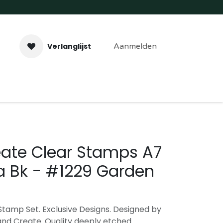
Verlanglijst
Aanmelden
aveer- & Laserwerk
Workshops
Contact
eate Clear Stamps A7
a Bk - #1229 Garden
tamp Set. Exclusive Designs. Designed by
and Create. Quality deeply etched