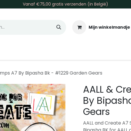
Vanaf €75,00 gratis verzenden (in België)
Mijn winkelmandje
allen & Co
Basis & Tools
Inkt & Verf
Varia
Gr
amps A7 By Bipasha Bk - #1229 Garden Gears
AALL & Cr
By Bipash
Gears
AALL and Create A7 S
Bipasha BK for AALL 