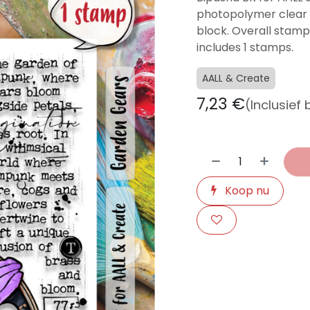
photopolymer clear 
block. Overall stamp
includes 1 stamps.
AALL & Create
7,23
€
(Inclusief
Koop nu
​