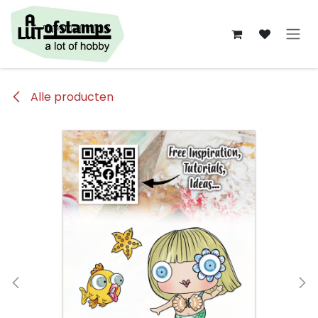
Overslaan naar inhoud
Alle producten