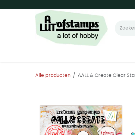
Overslaan naar inhoud
Home
Shop online!
Stempels
Snijm
Alle producten
AALL & Create Clear Sta