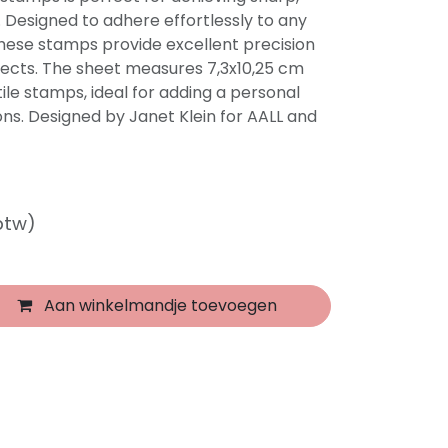
. Designed to adhere effortlessly to any
 these stamps provide excellent precision
ojects. The sheet measures 7,3x10,25 cm
ile stamps, ideal for adding a personal
ons. Designed by Janet Klein for AALL and
 btw)
Aan winkelmandje toevoegen