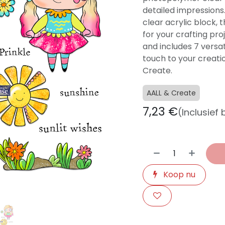
detailed impressions
clear acrylic block,
for your crafting pr
and includes 7 versat
touch to your creati
Create.
AALL & Create
7,23
€
(Inclusief
Koop nu
​