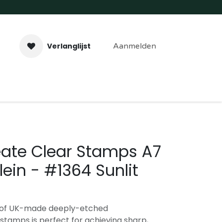
Verlanglijst
Aanmelden
aveer- & Laserwerk
Workshops
Contact
eate Clear Stamps A7
lein - #1364 Sunlit
et of UK-made deeply-etched
tamps is perfect for achieving sharp,