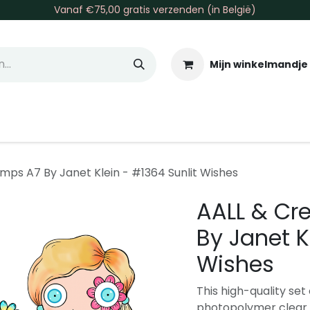
Vanaf €75,00 gratis verzenden (in België)
Mijn winkelmandje
allen & Co
Basis & Tools
Inkt & Verf
Varia
Gr
mps A7 By Janet Klein - #1364 Sunlit Wishes
AALL & Cr
By Janet K
Wishes
This high-quality s
photopolymer clear s