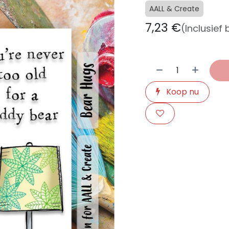
AALL & Create
7,23
€
(Inclusief
Koop nu
​