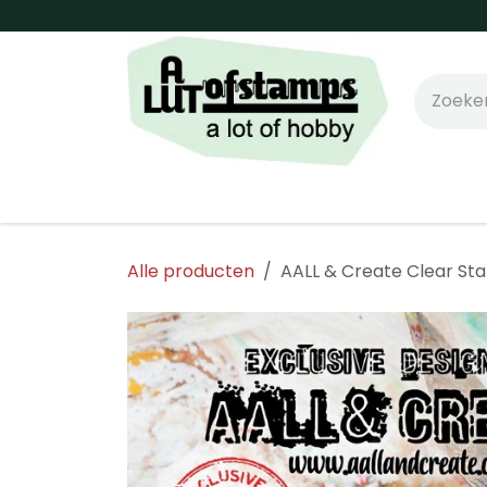
Overslaan naar inhoud
Home
Shop online!
Stempels
Snijm
Alle producten
AALL & Create Clear St