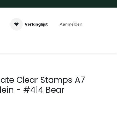
Verlanglijst
Aanmelden
aveer- & Laserwerk
Workshops
Contact
eate Clear Stamps A7
lein - #414 Bear