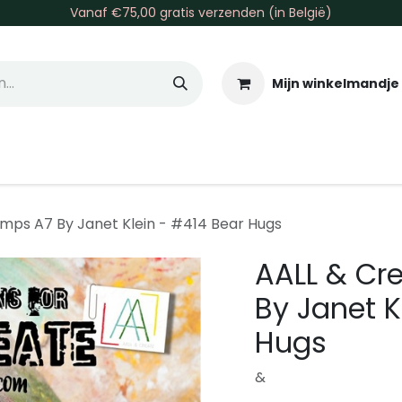
Vanaf €75,00 gratis verzenden (in België)
Mijn winkelmandje
allen & Co
Basis & Tools
Inkt & Verf
Varia
Gr
amps A7 By Janet Klein - #414 Bear Hugs
AALL & Cr
By Janet K
Hugs
&