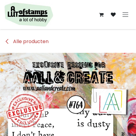
Overslaan naar inhoud
Alle producten