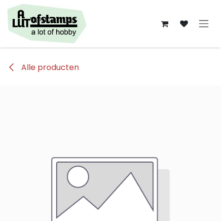
Overslaan naar inhoud
Alle producten