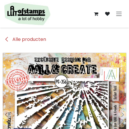
Overslaan naar inhoud
Alle producten