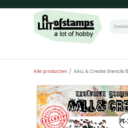
Overslaan naar inhoud
Home
Shop online!
Stempels
Snijm
Alle producten
AALL & Create Stencils 