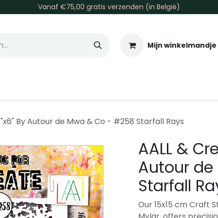
Vanaf €75,00 gratis verzenden (in België)
Mijn winkelmandje
allen & Co
Basis & Tools
Inkt & Verf
Varia
Gr
6"x6" By Autour de Mwa & Co - #258 Starfall Rays
AALL & Cre
Autour de
Starfall Ra
Our 15x15 cm Craft S
Mylar, offers precisi