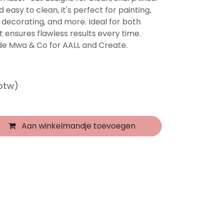
d easy to clean, it's perfect for painting,
 decorating, and more. Ideal for both
t ensures flawless results every time.
de Mwa & Co for AALL and Create.
 btw)
Aan winkelmandje toevoegen