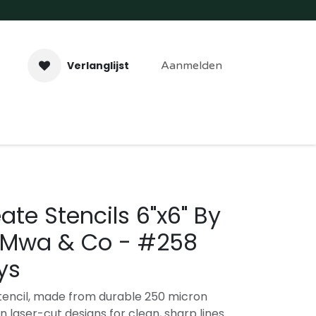
Verlanglijst
Aanmelden
aveer- & Laserwerk
Workshops
Contact
ate Stencils 6"x6" By
 Mwa & Co - #258
ys
tencil, made from durable 250 micron
on laser-cut designs for clean, sharp lines.