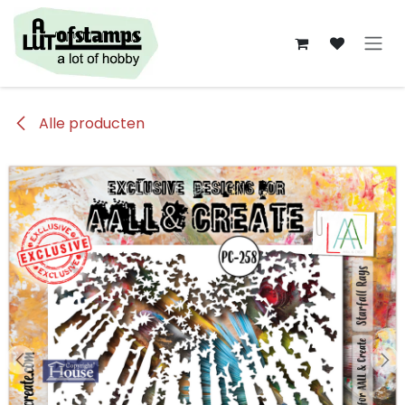
Overslaan naar inhoud
Alle producten