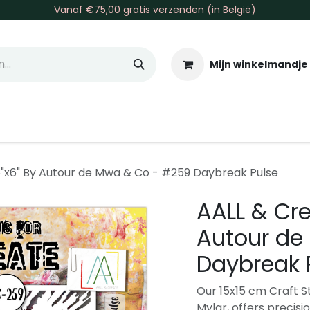
Vanaf €75,00 gratis verzenden (in België)
Mijn winkelmandje
allen & Co
Basis & Tools
Inkt & Verf
Varia
Gr
6"x6" By Autour de Mwa & Co - #259 Daybreak Pulse
AALL & Cre
Autour de
Daybreak 
Our 15x15 cm Craft S
Mylar, offers precisi