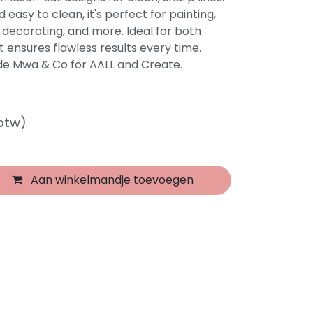
d easy to clean, it's perfect for painting,
 decorating, and more. Ideal for both
t ensures flawless results every time.
de Mwa & Co for AALL and Create.
 btw)
Aan winkelmandje toevoegen