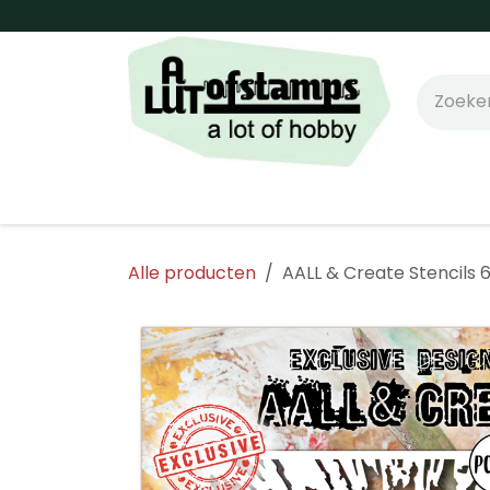
Overslaan naar inhoud
Home
Shop online!
Stempels
Snijm
Alle producten
AALL & Create Stencils 