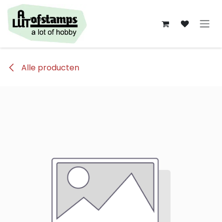
Overslaan naar inhoud
Alle producten