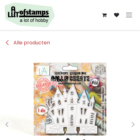
Overslaan naar inhoud
Alle producten