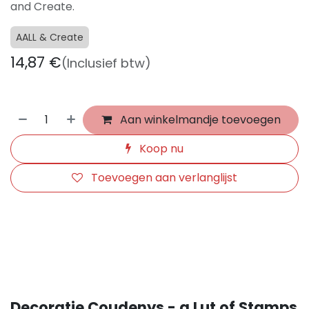
and Create.
AALL & Create
14,87
€
(Inclusief btw)
Aan winkelmandje toevoegen
Koop nu
Toevoegen aan verlanglijst
​
Decoratie Coudenys - a Lut of Stamps