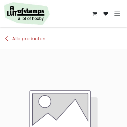
Overslaan naar inhoud
Alle producten