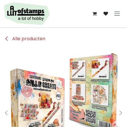
Overslaan naar inhoud
Alle producten