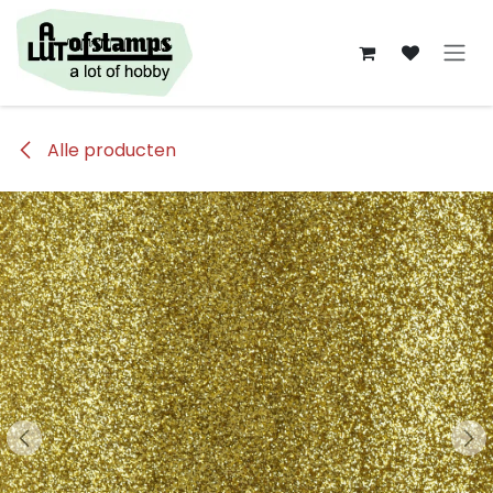
Overslaan naar inhoud
Alle producten