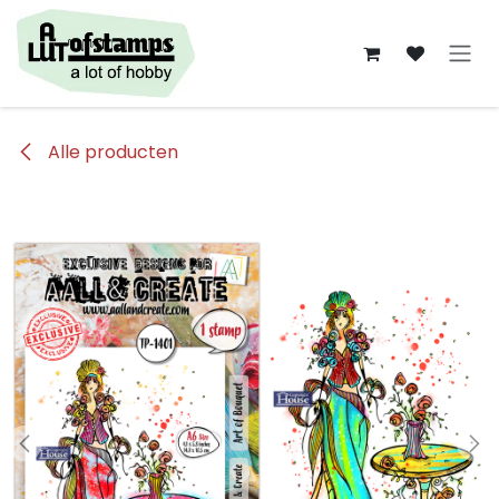
Overslaan naar inhoud
Alle producten