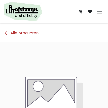
Overslaan naar inhoud
Alle producten