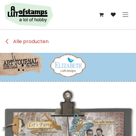
Overslaan naar inhoud
Alle producten