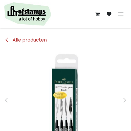
Overslaan naar inhoud
Alle producten