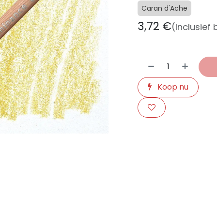
Caran d'Ache
3,72
€
(Inclusief
Koop nu
​