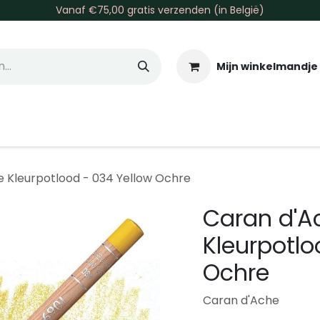
Vanaf €75,00 gratis verzenden (in België)
Mijn winkelmandje
allen & Co
Basis & Tools
Inkt & Verf
Varia
Gr
 Kleurpotlood - 034 Yellow Ochre
Caran d'A
Kleurpotlo
Ochre
Caran d'Ache