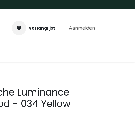
Verlanglijst
Aanmelden
aveer- & Laserwerk
Workshops
Contact
che Luminance
od - 034 Yellow