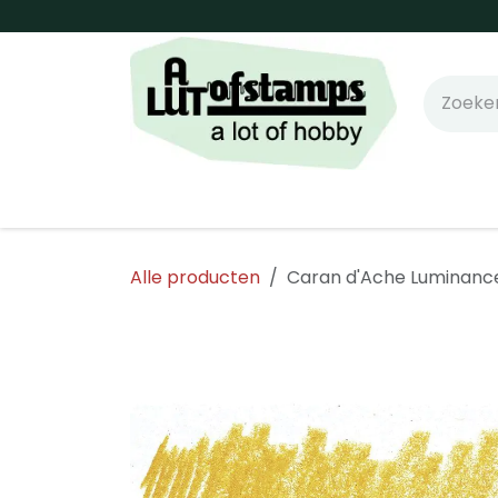
Overslaan naar inhoud
Home
Shop online!
Stempels
Snijm
Alle producten
Caran d'Ache Luminance