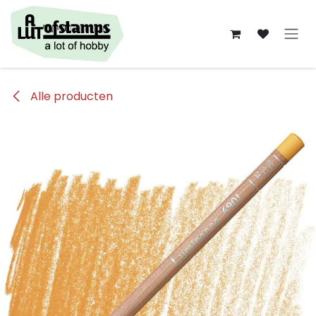
Overslaan naar inhoud
Alle producten