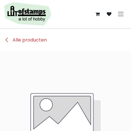
Overslaan naar inhoud
Alle producten