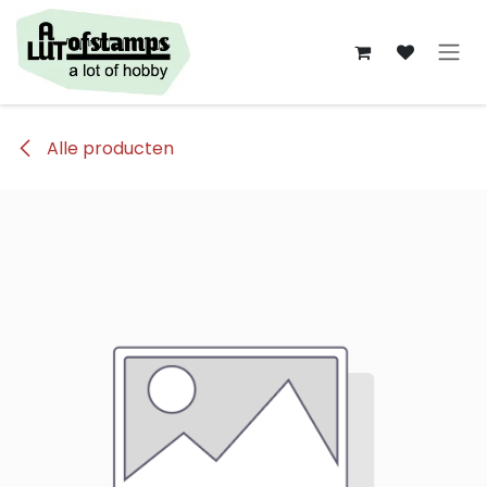
Overslaan naar inhoud
Alle producten