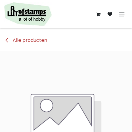
Overslaan naar inhoud
Alle producten