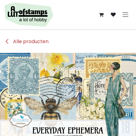
Overslaan naar inhoud
Alle producten