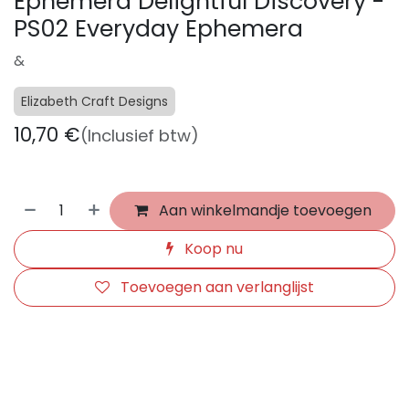
Ephemera Delightful Discovery -
PS02 Everyday Ephemera
&
Elizabeth Craft Designs
10,70
€
(Inclusief btw)
Aan winkelmandje toevoegen
Koop nu
Toevoegen aan verlanglijst
​