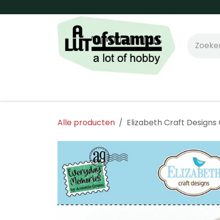
Overslaan naar inhoud
Home
Shop online!
Stempels
Snijm
Alle producten
Elizabeth Craft Designs 