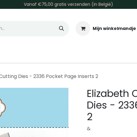
Vanaf €75,00 gratis verzenden (in België)
Mijn winkelmandje
allen & Co
Basis & Tools
Inkt & Verf
Varia
Gr
Cutting Dies - 2336 Pocket Page Inserts 2
Elizabeth 
Dies - 233
2
&