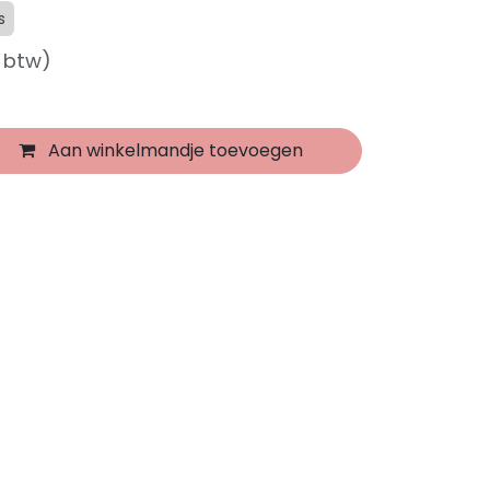
s
f btw)
Aan winkelmandje toevoegen