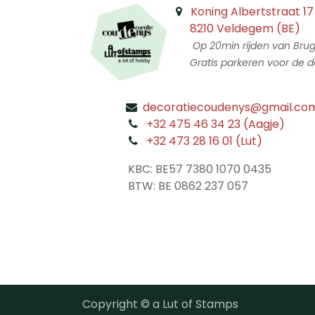
Koning Albertstraat 17
8210 Veldegem (BE)
Op 20min rijden van Bru
Gratis parkeren voor de d
decoratiecoudenys@gmail.co
​
+32 475 46 34 23 (Aagje)
+32 473 28 16 01 (Lut)
​
KBC: BE57 7380 1070 0435
​ BTW: BE 0862 237 057
Copyright © a Lut of Stamps