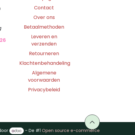
Contact
0
Over ons
Betaalmethoden
g
Leveren en
026
verzenden
Retourneren
Klachtenbehandeling
Algemene
voorwaarden
Privacybeleid
door
- De #1
Open source e-commerce