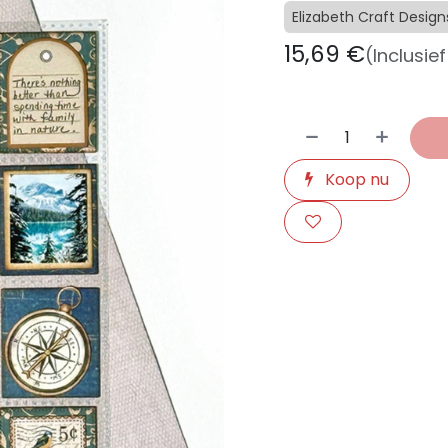
Elizabeth Craft Design
15,69
€
(Inclusie
Koop nu
​