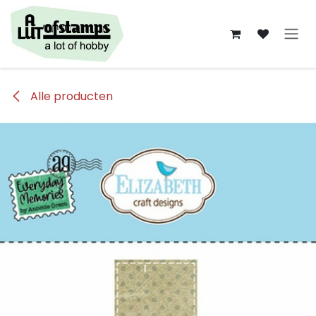
Overslaan naar inhoud
Alle producten