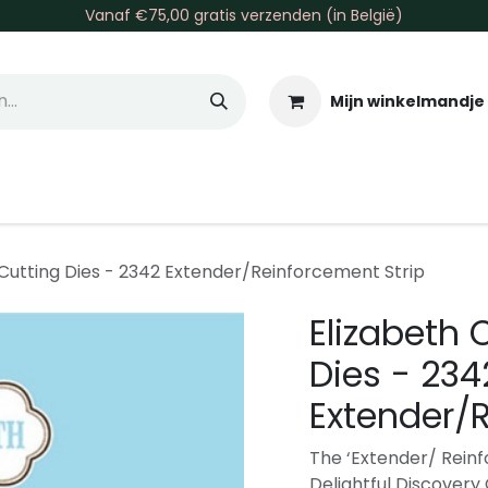
Vanaf €75,00 gratis verzenden (in België)
Mijn winkelmandje
allen & Co
Basis & Tools
Inkt & Verf
Varia
Gr
 Cutting Dies - 2342 Extender/Reinforcement Strip
Elizabeth 
Dies - 234
Extender/R
The ‘Extender/ Reinfo
Delightful Discovery