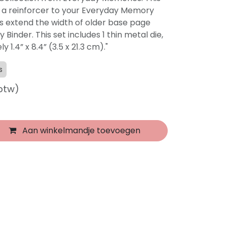
d a reinforcer to your Everyday Memory
s extend the width of older base page
 Binder. This set includes 1 thin metal die,
 1.4” x 8.4” (3.5 x 21.3 cm)."
s
 btw)
Aan winkelmandje toevoegen