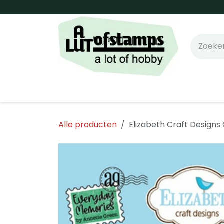
Overslaan naar inhoud
Home
Shop online!
Stempels
Snijm
Alle producten
Elizabeth Craft Designs