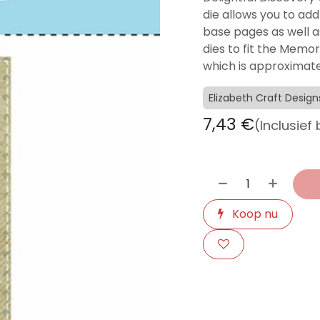
die allows you to ad
base pages as well a
dies to fit the Memory
which is approximately
Elizabeth Craft Design
7,43
€
(Inclusief
Koop nu
​