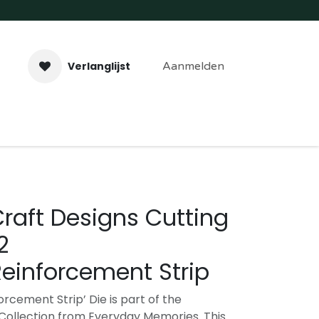
Verlanglijst
Aanmelden
aveer- & Laserwerk
Workshops
Contact
Craft Designs Cutting
2
einforcement Strip
rcement Strip’ Die is part of the
 Collection from Everyday Memories. This