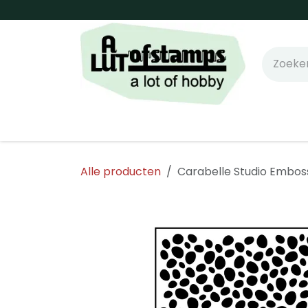
Overslaan naar inhoud
Home
Shop online!
Stempels
Snijm
Alle producten
Carabelle Studio Emboss