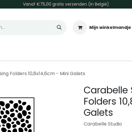
Vanaf €75,00 gratis verzenden (in België)
Mijn winkelmandje
allen & Co
Basis & Tools
Inkt & Verf
Varia
Gr
ing Folders 10,8x14,6cm - Mini Galets
Carabelle
Folders 10
Galets
Carabelle Studio