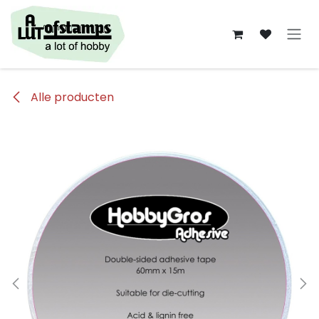
Overslaan naar inhoud
Alle producten