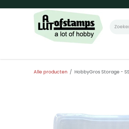
Overslaan naar inhoud
Home
Shop online!
Stempels
Snijm
Alle producten
HobbyGros Storage - SS1