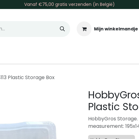
Vanaf €75,00 gratis verzenden (in België)
Mijn winkelmandje
allen & Co
Basis & Tools
Inkt & Verf
Varia
Gr
13 Plastic Storage Box
HobbyGros
Plastic St
HobbyGros Storage. P
measurement: 195x14