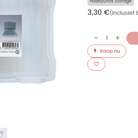
HobbyGros Storage
3,30
€
(Inclusief
Koop nu
​