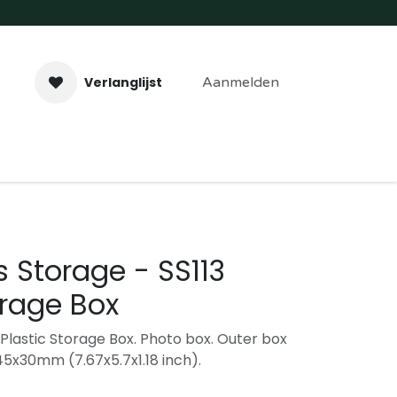
Verlanglijst
Aanmelden
aveer- & Laserwerk
Workshops
Contact
 Storage - SS113
orage Box
lastic Storage Box. Photo box. Outer box
5x30mm (7.67x5.7x1.18 inch).