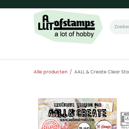
Overslaan naar inhoud
Home
Shop online!
Stempels
Snijm
Alle producten
AALL & Create Clear St