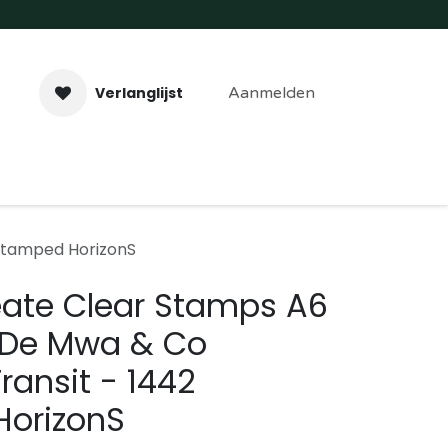
Verlanglijst
Aanmelden
aveer- & Laserwerk
Workshops
Contact
 Stamped HorizonS
eate Clear Stamps A6
 De Mwa & Co
ransit - 1442
orizonS