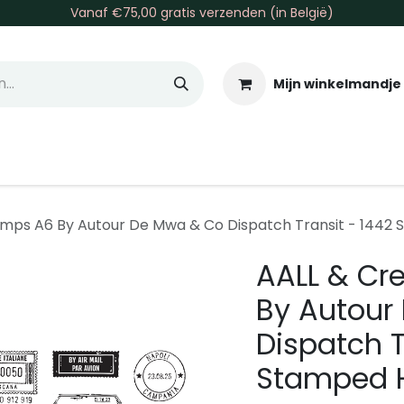
Vanaf €75,00 gratis verzenden (in België)
Mijn winkelmandje
allen & Co
Basis & Tools
Inkt & Verf
Varia
Gr
amps A6 By Autour De Mwa & Co Dispatch Transit - 1442
AALL & Cr
By Autour
Dispatch T
Stamped H