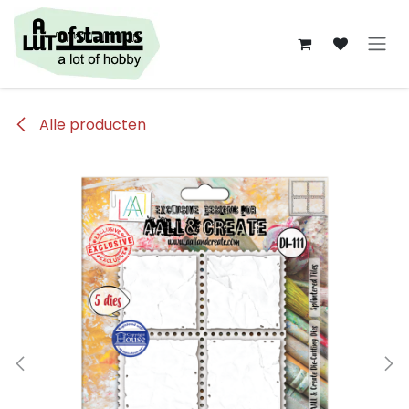
Overslaan naar inhoud
Alle producten