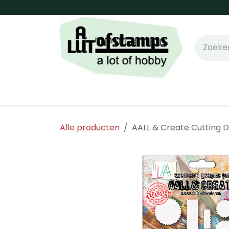
Overslaan naar inhoud
Home
Shop online!
Stempels
Snijm
Alle producten
AALL & Create Cutting D