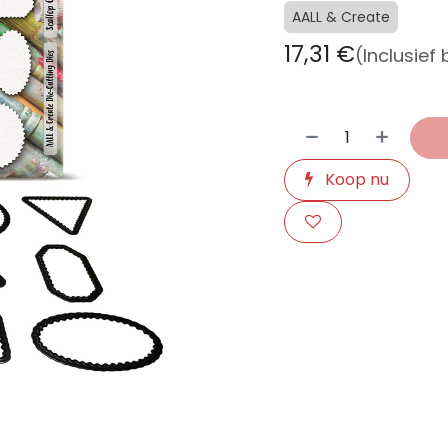
AALL & Create
17,31
€
(Inclusief
Koop nu
​