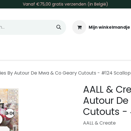
Vanaf €75,00 gratis verzenden (in België)
Mijn winkelmandje
allen & Co
Basis & Tools
Inkt & Verf
Varia
Gr
ies By Autour De Mwa & Co Geary Cutouts - #124 Scallop
AALL & Cre
Autour De
Cutouts - 
AALL & Create