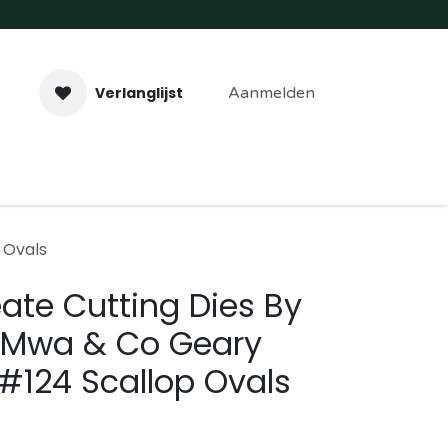
Verlanglijst
Aanmelden
aveer- & Laserwerk
Workshops
Contact
 Ovals
ate Cutting Dies By
 Mwa & Co Geary
#124 Scallop Ovals