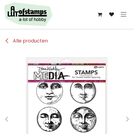
Overslaan naar inhoud
Alle producten