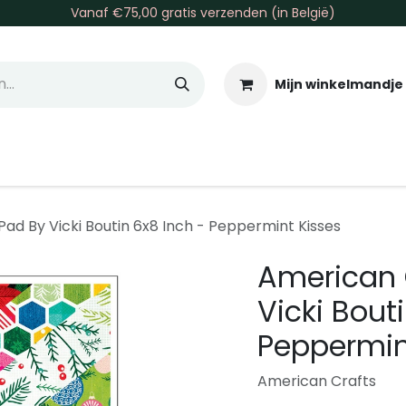
Vanaf €75,00 gratis verzenden (in België)
Mijn winkelmandje
allen & Co
Basis & Tools
Inkt & Verf
Varia
Gr
ad By Vicki Boutin 6x8 Inch - Peppermint Kisses
American 
Vicki Bout
Peppermin
American Crafts