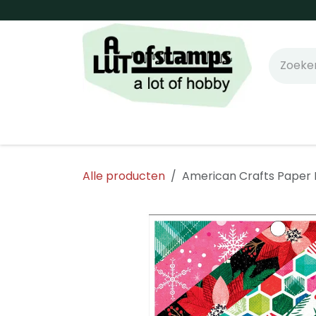
Overslaan naar inhoud
Home
Shop online!
Stempels
Snijm
Alle producten
American Crafts Paper P