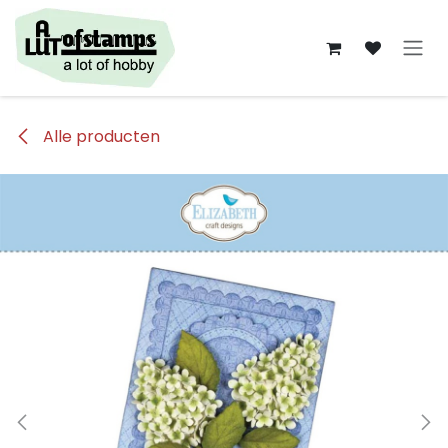
Overslaan naar inhoud
Alle producten