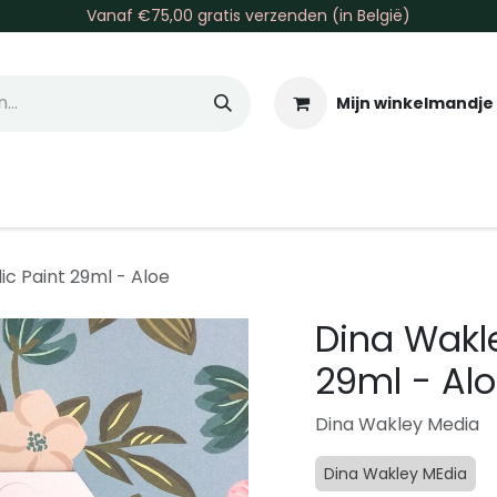
Vanaf €75,00 gratis verzenden (in België)
Mijn winkelmandje
allen & Co
Basis & Tools
Inkt & Verf
Varia
Gr
ic Paint 29ml - Aloe
Dina Wakle
29ml - Al
Dina Wakley Media
Dina Wakley MEdia