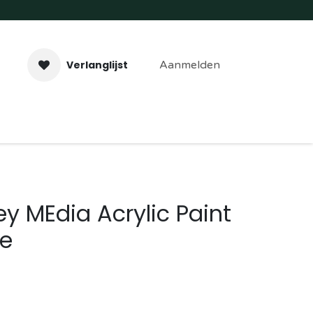
Verlanglijst
Aanmelden
aveer- & Laserwerk
Workshops
Contact
y MEdia Acrylic Paint
oe