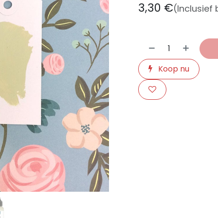
3,30
€
(Inclusief
Koop nu
​