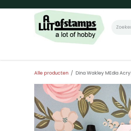
Overslaan naar inhoud
Home
Shop online!
Stempels
Snijm
Alle producten
Dina Wakley MEdia Acryl