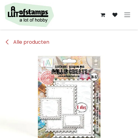
Overslaan naar inhoud
Alle producten